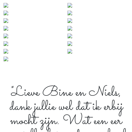
"Lieve Bine en Niels,
dank jullie wel dat ik erbij
mocht zijn. Wat een eer