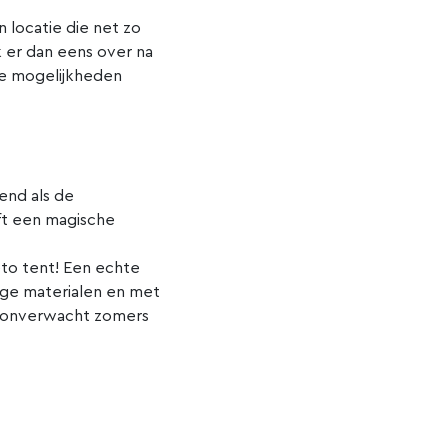
n locatie die net zo
enk er dan eens over na
de mogelijkheden
end als de
ft een magische
eto tent! Een echte
dige materialen en met
en onverwacht zomers