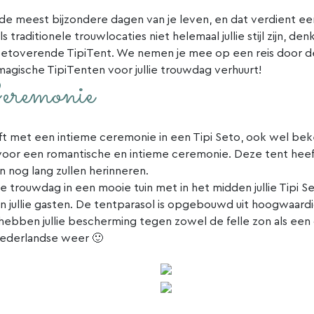
an de meest bijzondere dagen van je leven, en dat verdient ee
. Als traditionele trouwlocaties niet helemaal jullie stijl zijn, d
betoverende TipiTent. We nemen je mee op een reis door 
magische TipiTenten voor jullie trouwdag verhuurt!
eremonie
oft met een intieme ceremonie in een Tipi Seto, ook wel bek
 voor een romantische en intieme ceremonie. Deze tent hee
en nog lang zullen herinneren.
ge trouwdag in een mooie tuin met in het midden jullie Tipi S
en jullie gasten. De tentparasol is opgebouwd uit hoogwaar
 hebben jullie bescherming tegen zowel de felle zon als e
 Nederlandse weer 🙂