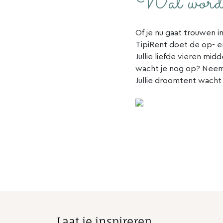
Wat wordt 
Of je nu gaat trouwen i
TipiRent doet de op- en
Jullie liefde vieren mi
wacht je nog op? Neem 
Jullie droomtent wacht o
Laat je inspireren