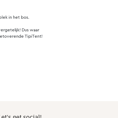
plek in het bos.
vergetelijk! Dus waar
 betoverende TipiTent!
Let's get social!