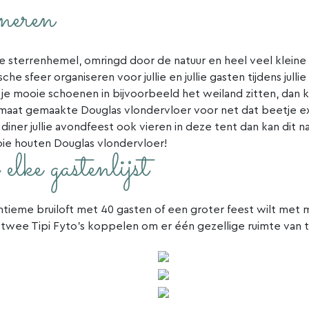
neren
sterrenhemel, omringd door de natuur en heel veel kleine l
sche sfeer organiseren voor jullie en jullie gasten tijdens jull
et je mooie schoenen in bijvoorbeeld het weiland zitten, dan k
aat gemaakte Douglas vlondervloer voor net dat beetje ex
t diner jullie avondfeest ook vieren in deze tent dan kan dit na
ie houten Douglas vlondervloer!
elke gastenlijst
intieme bruiloft met 40 gasten of een groter feest wilt met 
s twee Tipi Fyto’s koppelen om er één gezellige ruimte van 