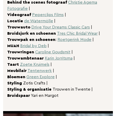
Behind the scenes fotograaf
Christie Agema
Fotografie
|
Videograaf
Peperclips Films
|
Locatie
de Watermölle
|
Trouwauto
Drive Your Dreams Classic Cars
|
Bruidsjurk en schoenen
Tres Chic Bridal Wear
|
Trouwpak en schoenen
:
Roetgerink Mode
|
MUAH
Bridal by Deb
|
Trouwringen
Caroline Goudsmit
|
Trouwambtenaar
Karin Jorritsma
|
Taart
Zoete Kruimels
|
Meubilair
Tentenwerk
|
Bloemen
Green Explore
|
Styling
Zotis Crafts |
Styling & organisatie
Trouwen in Twente |
Bruidspaar
Yari en Margot